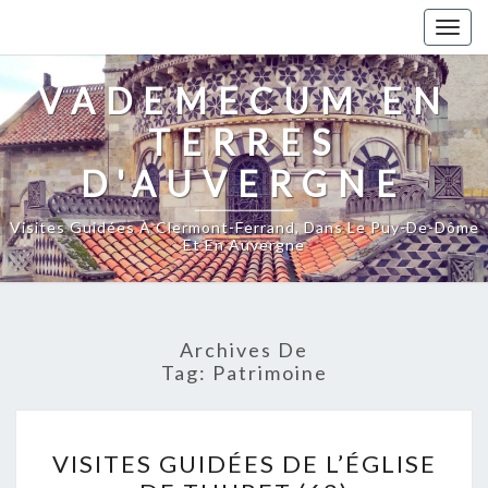
Togg
navig
VADEMECUM EN
TERRES
D'AUVERGNE
Visites Guidées À Clermont-Ferrand, Dans Le Puy-De-Dôme
Et En Auvergne
Archives De
Tag:
Patrimoine
VISITES GUIDÉES DE L’ÉGLISE