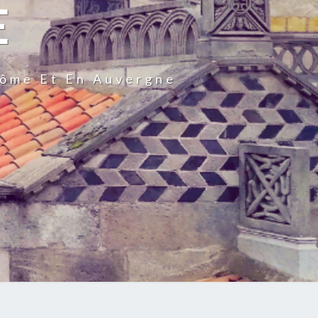
E
Dôme Et En Auvergne