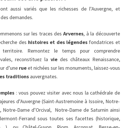
nt aussi variés que les richesses de l’Auvergne, et
n des demandes.
emmenons sur les traces des
Arvernes
, à la découverte
recherche des
histoires et des légendes
fondatrices et
territoire. Remontez le temps pour comprendre
ales, reconstituez la
vie
des châteaux Renaissance,
our d’une
rue
et nichées sur les monuments, laissez-vous
les traditions
auvergnates.
emples
: vous pouvez visiter avec nous la cathédrale de
ajeures d’Auvergne (Saint-Austremoine à Issoire, Notre-
 Notre-Dame d’Orcival, Notre-Dame de Saturnin ainsi
 Clermont-Ferrand sous toutes ses facettes (historique,
ière…), ou Châtel-Guyon, Riom, Arconsat, Besse-en-