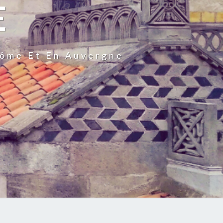
E
Dôme Et En Auvergne