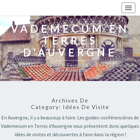
Togg
navig
VADEMECUM EN
TERRES
D'AUVERGNE
Visites Guidées À Clermont-Ferrand, Dans Le Puy-De-Dôme
Et En Auvergne
Archives De
Category:
Idées De Visite
En Auvergne, il y a beaucoup à faire. Les guides-conférencières de
Vademecum en Terres d’Auvergne vous présentent donc quelques
idées de visites et découvertes à faire dans la région !