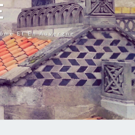
E
Dôme Et En Auvergne