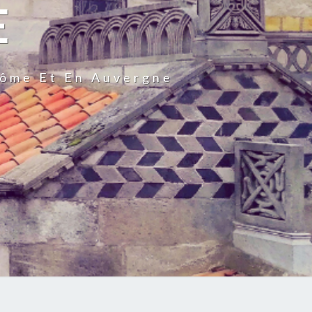
E
Dôme Et En Auvergne